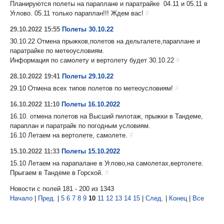
Планируются полеты на параплане и паратрайке 04.11 и 05.11 в
Углово. 05.11 только параплан!!! Ждем вас!
#
29.10.2022 15:55
Полеты 30.10.22
30.10.22 Отмена прыжков,полетов на дельталете,параплане и
паратрайке по метеоусловиям.
Информация по самолету и вертолету будет 30.10.22
#
28.10.2022 19:41
Полеты 29.10.22
29.10 Отмена всех типов полетов по метеоусловиям!
#
16.10.2022 11:10
Полеты 16.10.2022
16.10. отмена полетов на Высший пилотаж, прыжки в Тандеме,
параплан и паратрайк по погодным условиям.
16.10 Летаем на вертолете, самолете.
#
15.10.2022 11:33
Полеты 15.10.2022
15.10 Летаем на парапалане в Углово,на самолетах,вертолете.
Прыгаем в Тандеме в Горской.
#
Новости с полей 181 - 200 из 1343
Начало
|
Пред.
|
5
6
7
8
9
10
11
12
13
14
15
|
След.
|
Конец
|
Все