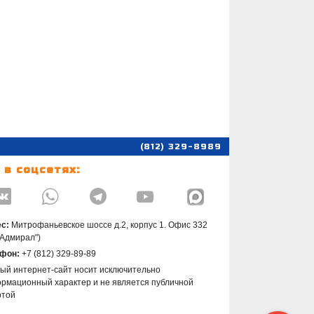
(812) 329-8989
 в соцсетях:




с:
Митрофаньевское шоссе д.2, корпус 1. Офис 332
"Адмирал")
фон:
+7 (812) 329-89-89
ый интернет-сайт носит исключительно
рмационный характер и не является публичной
ртой