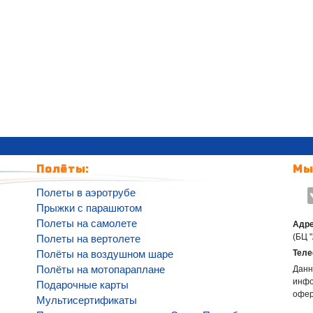
Полёты:
Мы
Полеты в аэротрубе
Прыжки с парашютом
Полеты на самолете
Адре
(БЦ 
Полеты на вертолете
Полёты на воздушном шаре
Теле
Полёты на мотопараплане
Данн
инфо
Подарочные карты
офе
Мультисертификаты