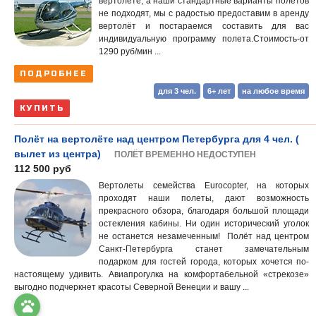
вертолете, а наши стандартные варианты полётов
не подходят, мы с радостью предоставим в аренду
вертолёт и постараемся составить для вас
индивидуальную программу полета.Стоимость-от
1290 руб/мин ...
ПОДРОБНЕЕ
для 3 чел.
6+ лет
на любое время
КУПИТЬ
Полёт на вертолёте над центром Петербурга для 4 чел. (
вылет из центра)
ПОЛЁТ ВРЕМЕННО НЕДОСТУПЕН
112 500 руб
Вертолеты семейства Eurocopter, на которых
проходят наши полеты, дают возможность
прекрасного обзора, благодаря большой площади
остекления кабины. Ни один исторический уголок
не останется незамеченным! Полёт над центром
Санкт-Петербурга станет замечательным
подарком для гостей города, которых хочется по-
настоящему удивить. Авиапрогулка на комфортабельной «стрекозе»
выгодно подчеркнет красоты Северной Венеции и вашу ...
pets