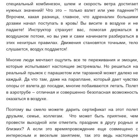
специальный комбинезон, шлем и скорость ветра достигает
нужных значений! Что это – только взлет или уже падение?!
Впрочем, какая разница, главное, что адреналин большими
дозами начал поступать в кровь! Вы висите в воздухе и не
падаете! Инструктор страхует вас, помогая держаться в
воздушном потоке, но вы уже и сами начинаете разбираться в
этих нехитрых правилах. Движения становятся точными, тело
слушается, воздух поддается!
Многие люди мечтают ощутить все те переживания и эмоции,
которые испытывают настоящие экстремалы. Но решиться на
реальный прыжок с парашютом или тарзанкой может далеко не
каждый. Да что там, даже на параплане, который дает чувство
опоры от взлета до посадки, многие побаиваются летать. Полет
в аэротрубе – отличная и совершенно безопасная возможность
оказаться в воздухе.
Поэтому вы смело можете дарить сертификат на этот полет
друзьям, семье, коллегам. Что может быть приятнее, чем
провести выходной или отметить праздник в другу родных и
близких? А если это времяпровождение еще совмещено с
интересным и веселым занятием, так это ведь настоящее