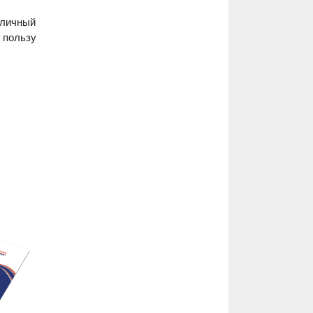
тличный
 пользу