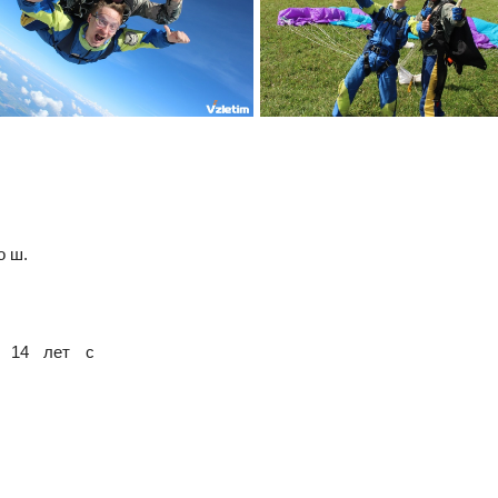
о ш.
с 14 лет с