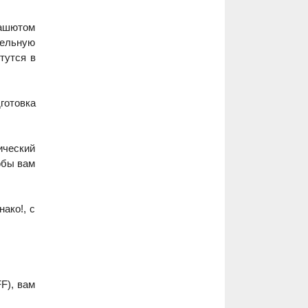
рашютом
дельную
тутся в
готовка
ический
обы вам
ако!, с
F), вам