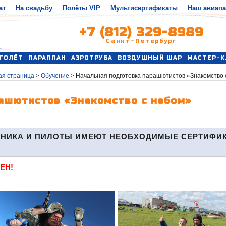
ат
На свадьбу
Полёты VIP
Мультисертификаты
Наш авиап
+7 (812) 329-8989
Санкт-Петербург
ТОЛЁТ
ПАРАПЛАН
АЭРОТРУБА
ВОЗДУШНЫЙ ШАР
МАСТЕР-К
ая страница
>
Обучение
>
Начальная подготовка парашютистов «Знакомство 
ашютистов «Знакомство с небом»
ЕХНИКА И ПИЛОТЫ ИМЕЮТ НЕОБХОДИМЫЕ СЕРТИФИ
ЕН!