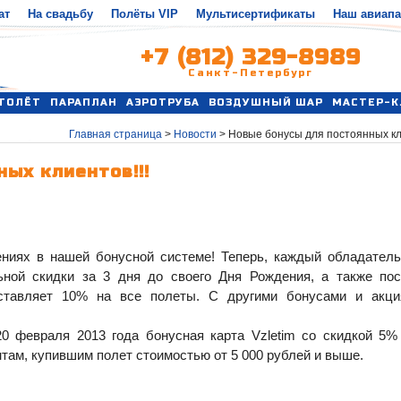
ат
На свадьбу
Полёты VIP
Мультисертификаты
Наш авиап
+7 (812) 329-8989
Санкт-Петербург
ТОЛЁТ
ПАРАПЛАН
АЭРОТРУБА
ВОЗДУШНЫЙ ШАР
МАСТЕР-К
Главная страница
>
Новости
>
Новые бонусы для постоянных кли
ых клиентов!!!
ниях в нашей бонусной системе! Теперь, каждый обладател
ьной скидки за 3 дня до своего Дня Рождения, а также по
ставляет 10% на все полеты. С другими бонусами и акц
20 февраля 2013 года бонусная карта Vzletim со скидкой 5%
ам, купившим полет стоимостью от 5 000 рублей и выше.