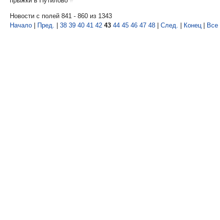
прыжки в Путилово
#
Новости с полей 841 - 860 из 1343
Начало
|
Пред.
|
38
39
40
41
42
43
44
45
46
47
48
|
След.
|
Конец
|
Все