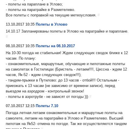
- полеты на параплане в Углово;
- полеты на паратрайке в Разметелево.
Все полеты с поправкой на текущие метеоусловия.
#
13.10.2017 10:35
Полеты в Углово
14.10.17 Запланированы полеты в Углово на паратрайке и параплане.
#
08.10.2017 10:35
Полеты на 08.10.2017
На 10-30 погода не стабильная! Ждем следующих сводок ближе к 12
часам. По плану:
- ознакомительные, маршрутные, обучающие и пилотажные полеты
на самолетах в Гостилицах (Бристель - летаем!!!!, Цессна - ждем 12
часов, Як-52 - ждем следующих сводок!!!);
- тандем-прыжки в Путилово: до 13 часов - отбой!!! Остальным -
приезжать к 13 часам (не зависимо от времени записи), перед
выездом на аэродром - контрольный звонок!
- полеты в аэротрубе - не зависят от погоды )))
#
07.10.2017 12:15
Полеты 7.10
Погода летная летаем ознакомительные и маршрутные полеты на
самолете, летаем на паратрайке в Углово и Разметелево. Высший
пилотаж на Як52- отмена по погоде. Так же осуществляются тандем