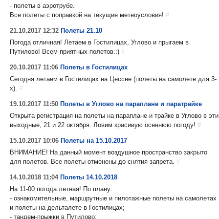
- полеты в аэротрубе.
Все полеты с поправкой на текущие метеоусловия!
#
21.10.2017 12:32
Полеты 21.10
Погода отличная! Летаем в Гостилицах, Углово и прыгаем в
Путилово! Всем приятных полетов.:)
#
20.10.2017 11:06
Полеты в Гостилицах
Сегодня летаем в Гостилицах на Цессне (полеты на самолете для 3-
х).
#
19.10.2017 11:50
Полеты в Углово на параплане и паратрайке
Открыта регистрация на полеты на параплане и трайке в Углово в эти
выходные, 21 и 22 октября. Ловим красивую осеннюю погоду!
#
15.10.2017 10:06
Полеты на 15.10.2017
ВНИМАНИЕ! На данный момент воздушное пространство закрыто
для полетов. Все полеты отменены до снятия запрета.
#
14.10.2018 11:04
Полеты 14.10.2018
На 11-00 погода летная! По плану:
- ознакомительные, маршрутные и пилотажные полеты на самолетах
и полеты на дельталете в Гостилицах;
- тандем-прыжки в Путилово;