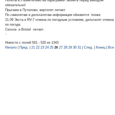
Полеты в Разметелево на паратрайке- звонить перед выездом
обязательно!
Прыгаем в Путилово, вертолет летает.
По самолетам и дельталетам информация обновится позже.
21.09 Экста и RV-7 отмена по погодным условиям, дельталет отмена
по погоде.
Cessna и Bristel летает.
#
Новости с полей 501 - 520 из 1343
Начало
|
Пред.
|
21
22
23
24
25
26
27
28
29
30
31
|
След.
|
Конец
|
Все