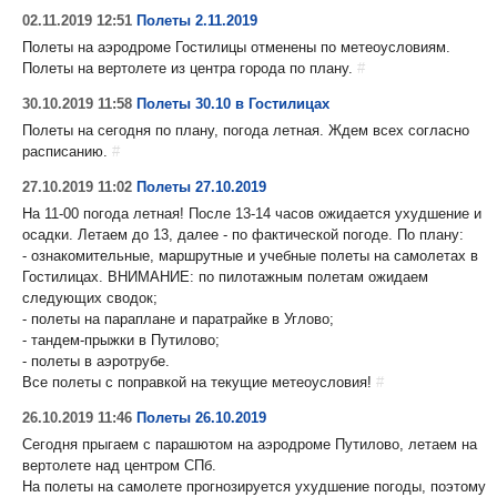
02.11.2019 12:51
Полеты 2.11.2019
Полеты на аэродроме Гостилицы отменены по метеоусловиям.
Полеты на вертолете из центра города по плану.
#
30.10.2019 11:58
Полеты 30.10 в Гостилицах
Полеты на сегодня по плану, погода летная. Ждем всех согласно
расписанию.
#
27.10.2019 11:02
Полеты 27.10.2019
На 11-00 погода летная! После 13-14 часов ожидается ухудшение и
осадки. Летаем до 13, далее - по фактической погоде. По плану:
- ознакомительные, маршрутные и учебные полеты на самолетах в
Гостилицах. ВНИМАНИЕ: по пилотажным полетам ожидаем
следующих сводок;
- полеты на параплане и паратрайке в Углово;
- тандем-прыжки в Путилово;
- полеты в аэротрубе.
Все полеты с поправкой на текущие метеоусловия!
#
26.10.2019 11:46
Полеты 26.10.2019
Сегодня прыгаем с парашютом на аэродроме Путилово, летаем на
вертолете над центром СПб.
На полеты на самолете прогнозируется ухудшение погоды, поэтому