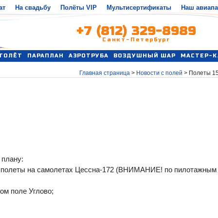
ат
На свадьбу
Полёты VIP
Мультисертификаты
Наш авиап
+7 (812) 329-8989
Санкт-Петербург
ТОЛЁТ
ПАРАПЛАН
АЭРОТРУБА
ВОЗДУШНЫЙ ШАР
МАСТЕР-К
Главная страница
>
Новости с полей
>
Полеты 15
 плану:
е полеты на самолетах Цессна-172 (ВНИМАНИЕ! по пилотажным
ном поле Углово;