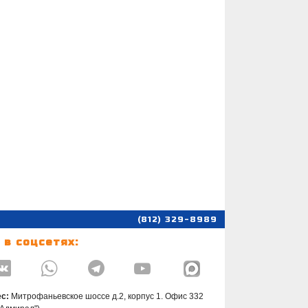
(812) 329-8989
 в соцсетях:




с:
Митрофаньевское шоссе д.2, корпус 1. Офис 332