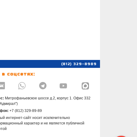
(812) 329-8989
 в соцсетях:




с:
Митрофаньевское шоссе д.2, корпус 1. Офис 332
"Адмирал")
фон:
+7 (812) 329-89-89
ый интернет-сайт носит исключительно
рмационный характер и не является публичной
ртой