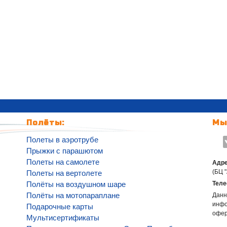
Полёты:
Мы
Полеты в аэротрубе
Прыжки с парашютом
Полеты на самолете
Адре
(БЦ 
Полеты на вертолете
Полёты на воздушном шаре
Теле
Полёты на мотопараплане
Данн
инфо
Подарочные карты
офе
Мультисертификаты