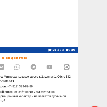
(812) 329-8989
 в соцсетях:




с:
Митрофаньевское шоссе д.2, корпус 1. Офис 332
"Адмирал")
фон:
+7 (812) 329-89-89
ый интернет-сайт носит исключительно
рмационный характер и не является публичной
ртой