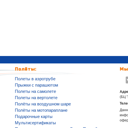
Полёты:
Мы
Полеты в аэротрубе
Прыжки с парашютом
Полеты на самолете
Адре
(БЦ 
Полеты на вертолете
Полёты на воздушном шаре
Теле
Полёты на мотопараплане
Данн
инфо
Подарочные карты
офе
Мультисертификаты