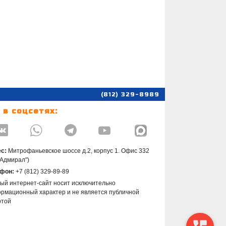
(812) 329-8989
 в соцсетях:




с:
Митрофаньевское шоссе д.2, корпус 1. Офис 332
"Адмирал")
фон:
+7 (812) 329-89-89
ый интернет-сайт носит исключительно
рмационный характер и не является публичной
ртой