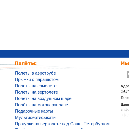
Полёты:
Мы
Полеты в аэротрубе
Прыжки с парашютом
Полеты на самолете
Адре
(БЦ 
Полеты на вертолете
Полёты на воздушном шаре
Теле
Полёты на мотопараплане
Данн
инфо
Подарочные карты
офе
Мультисертификаты
Прогулки на вертолете над Санкт-Петербургом