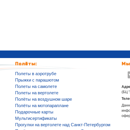
Полёты:
Мы
Полеты в аэротрубе
Прыжки с парашютом
Полеты на самолете
Адре
(БЦ 
Полеты на вертолете
Полёты на воздушном шаре
Теле
Полёты на мотопараплане
Данн
инфо
Подарочные карты
офе
Мультисертификаты
Прогулки на вертолете над Санкт-Петербургом