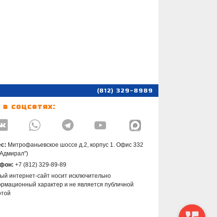
(812) 329-8989
 в соцсетях:




с:
Митрофаньевское шоссе д.2, корпус 1. Офис 332
"Адмирал")
фон:
+7 (812) 329-89-89
ый интернет-сайт носит исключительно
рмационный характер и не является публичной
ртой