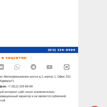
(812) 329-8989
 в соцсетях:




с:
Митрофаньевское шоссе д.2, корпус 1. Офис 332
"Адмирал")
фон:
+7 (812) 329-89-89
ый интернет-сайт носит исключительно
рмационный характер и не является публичной
ртой