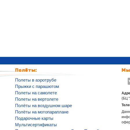
Полёты:
Мы
Полеты в аэротрубе
Прыжки с парашютом
Полеты на самолете
Адре
(БЦ 
Полеты на вертолете
Полёты на воздушном шаре
Теле
Полёты на мотопараплане
Данн
инфо
Подарочные карты
офе
Мультисертификаты