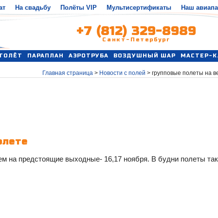
ат
На свадьбу
Полёты VIP
Мультисертификаты
Наш авиап
+7 (812) 329-8989
Санкт-Петербург
ТОЛЁТ
ПАРАПЛАН
АЭРОТРУБА
ВОЗДУШНЫЙ ШАР
МАСТЕР-К
Главная страница
>
Новости с полей
>
групповые полеты на в
олете
м на предстоящие выходные- 16,17 ноября. В будни полеты так