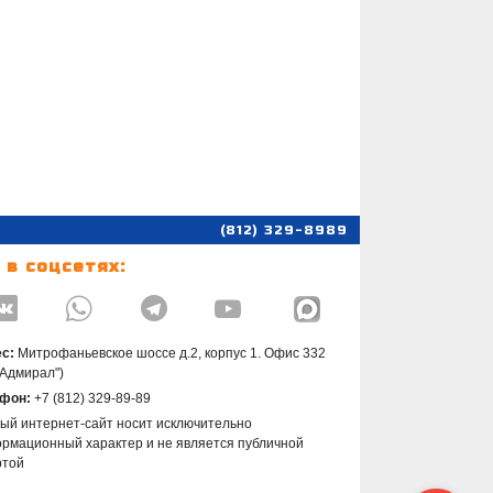
(812) 329-8989
 в соцсетях:




с:
Митрофаньевское шоссе д.2, корпус 1. Офис 332
"Адмирал")
фон:
+7 (812) 329-89-89
ый интернет-сайт носит исключительно
рмационный характер и не является публичной
ртой