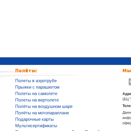
Полёты:
Мы
Полеты в аэротрубе
Прыжки с парашютом
Полеты на самолете
Адре
(БЦ 
Полеты на вертолете
Полёты на воздушном шаре
Теле
Полёты на мотопараплане
Данн
инфо
Подарочные карты
офе
Мультисертификаты