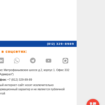
(812) 329-8989
 в соцсетях:




с:
Митрофаньевское шоссе д.2, корпус 1. Офис 332
"Адмирал")
фон:
+7 (812) 329-89-89
ый интернет-сайт носит исключительно
рмационный характер и не является публичной
ртой