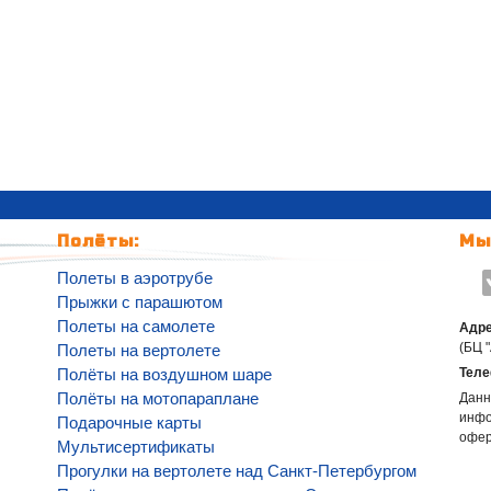
Полёты:
Мы
Полеты в аэротрубе
Прыжки с парашютом
Полеты на самолете
Адре
(БЦ 
Полеты на вертолете
Полёты на воздушном шаре
Теле
Полёты на мотопараплане
Данн
инфо
Подарочные карты
офе
Мультисертификаты
Прогулки на вертолете над Санкт-Петербургом