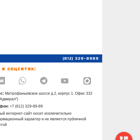
(812) 329-8989
 в соцсетях:




с:
Митрофаньевское шоссе д.2, корпус 1. Офис 332
"Адмирал")
фон:
+7 (812) 329-89-89
ый интернет-сайт носит исключительно
рмационный характер и не является публичной
ртой