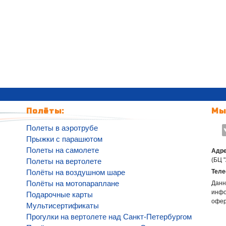
Полёты:
Мы
Полеты в аэротрубе
Прыжки с парашютом
Полеты на самолете
Адре
(БЦ 
Полеты на вертолете
Полёты на воздушном шаре
Теле
Полёты на мотопараплане
Данн
инфо
Подарочные карты
офе
Мультисертификаты
Прогулки на вертолете над Санкт-Петербургом