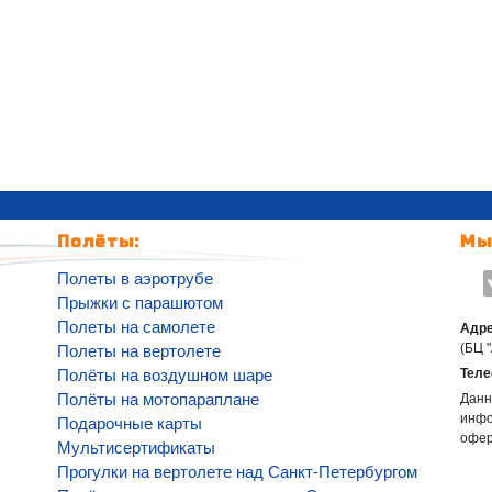
Полёты:
Мы
Полеты в аэротрубе
Прыжки с парашютом
Полеты на самолете
Адре
(БЦ 
Полеты на вертолете
Полёты на воздушном шаре
Теле
Полёты на мотопараплане
Данн
инфо
Подарочные карты
офе
Мультисертификаты
Прогулки на вертолете над Санкт-Петербургом