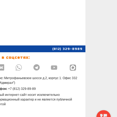
(812) 329-8989
 в соцсетях:




с:
Митрофаньевское шоссе д.2, корпус 1. Офис 332
"Адмирал")
фон:
+7 (812) 329-89-89
ый интернет-сайт носит исключительно
рмационный характер и не является публичной
ртой