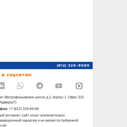
(812) 329-8989
 в соцсетях:




с:
Митрофаньевское шоссе д.2, корпус 1. Офис 332
"Адмирал")
фон:
+7 (812) 329-89-89
ый интернет-сайт носит исключительно
рмационный характер и не является публичной
ртой