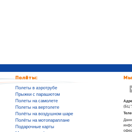
Полёты:
Мы
Полеты в аэротрубе
Прыжки с парашютом
Полеты на самолете
Адре
(БЦ 
Полеты на вертолете
Полёты на воздушном шаре
Теле
Полёты на мотопараплане
Данн
инфо
Подарочные карты
офе