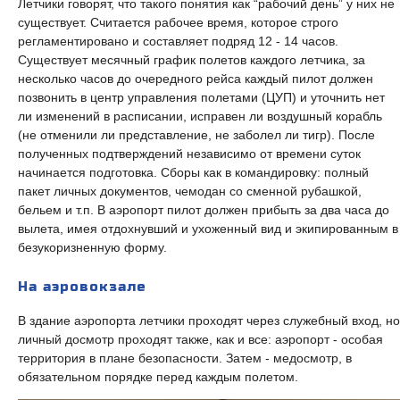
Летчики говорят, что такого понятия как “рабочий день” у них не
существует. Считается рабочее время, которое строго
регламентировано и составляет подряд 12 - 14 часов.
Существует месячный график полетов каждого летчика, за
несколько часов до очередного рейса каждый пилот должен
позвонить в центр управления полетами (ЦУП) и уточнить нет
ли изменений в расписании, исправен ли воздушный корабль
(не отменили ли представление, не заболел ли тигр). После
полученных подтверждений независимо от времени суток
начинается подготовка. Сборы как в командировку: полный
пакет личных документов, чемодан со сменной рубашкой,
бельем и т.п. В аэропорт пилот должен прибыть за два часа до
вылета, имея отдохнувший и ухоженный вид и экипированным в
безукоризненную форму.
На аэровокзале
В здание аэропорта летчики проходят через служебный вход, но
личный досмотр проходят также, как и все: аэропорт - особая
территория в плане безопасности. Затем - медосмотр, в
обязательном порядке перед каждым полетом.