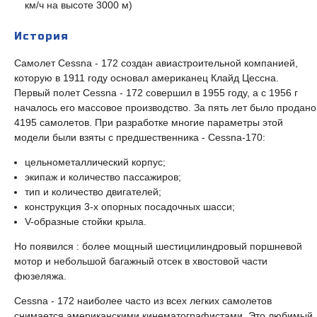
км/ч на высоте 3000 м)
История
Самолет Cessna - 172 создан авиастроительной компанией,
которую в 1911 году основал американец Клайд Цессна.
Первый полет Cessna - 172 совершил в 1955 году, а с 1956 г
началось его массовое производство. За пять лет было продано
4195 самолетов. При разработке многие параметры этой
модели были взяты с предшественника - Cessna-170:
цельнометаллический корпус;
экипаж и количество пассажиров;
тип и количество двигателей;
конструкция 3-х опорных посадочных шасси;
V-образные стойки крыла.
Но появился : более мощный шестицилиндровый поршневой
мотор и небольшой багажный отсек в хвостовой части
фюзеляжа.
Cessna - 172 наиболее часто из всех легких самолетов
снимается американскими кинематографистами. Это любимый